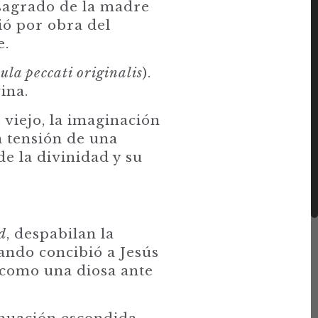
o sagrado de la madre
ió por obra del
e.
la peccati originalis
).
ina.
 viejo, la imaginación
la tensión de una
 de la divinidad y su
d
, despabilan la
uando concibió a Jesús
 como una diosa ante