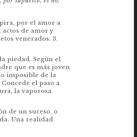
 por supuesto, es no.
spira, por el amor a
o, actos de amor y
etos venerados. 3.
la piedad. Según el
adre que es más joven
lo imposible de la
. Concede el paso a
tura, la vaporosa
ión de un suceso, o
da. Una realidad