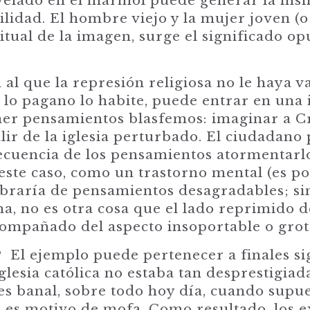
 velado en el mármol puede generar la ins
lidad. El hombre viejo y la mujer joven (o 
tual de la imagen, surge el significado opu
l que la represión religiosa no le haya v
 lo pagano lo habite, puede entrar en una ig
ner pensamientos blasfemos: imaginar a C
salir de la iglesia perturbado. El ciudadano
recuencia de los pensamientos atormentarlo
te caso, como un trastorno mental (es pos
 libraría de pensamientos desagradables; s
a, no es otra cosa que el lado reprimido d
ompañado del aspecto insoportable o grote
? El ejemplo puede pertenecer a finales s
glesia católica no estaba tan desprestigiad
 es banal, sobre todo hoy día, cuando sup
o es motivo de mofa. Como resultado, los 