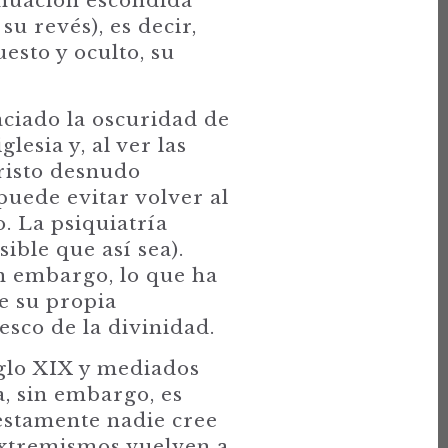
inuación escondida
su revés), es decir,
esto y oculto, su
aciado la oscuridad de
lesia y, al ver las
risto desnudo
 puede evitar volver al
. La psiquiatría
ible que así sea).
in embargo, lo que ha
e su propia
sco de la divinidad.
iglo XIX y mediados
a, sin embargo, es
uestamente nadie cree
extremismos vuelven a