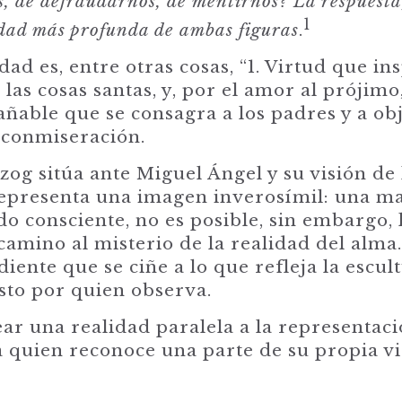
s,
de
defraudarnos,
de
mentirnos? La respuesta,
1
dad más profunda de ambas figuras
.
dad es, entre otras cosas, “1. Virtud que in
 las cosas santas, y, por el amor al prójim
able que se consagra a los padres y a obj
 conmiseración.
og sitúa ante Miguel Ángel y su visión de 
 representa una imagen inverosímil: una m
do consciente, no es posible, sin embargo, 
camino al misterio de la realidad del alma
ente que se ciñe a lo que refleja la escul
sto por quien observa.
rear una realidad paralela a la representac
 quien reconoce una parte de su propia vi