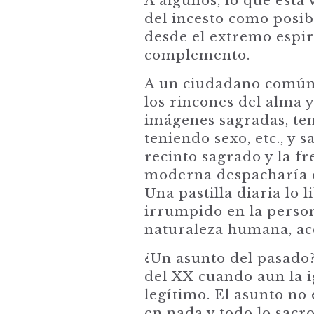
A algunos, lo que está
del incesto como posibi
desde el extremo espiri
complemento.
A un ciudadano común a
los rincones del alma y
imágenes sagradas, te
teniendo sexo, etc., y 
recinto sagrado y la f
moderna despacharía es
Una pastilla diaria lo
irrumpido en la person
naturaleza humana, ac
¿Un asunto del pasado
del XX cuando aun la i
legítimo. El asunto no
en nada y todo lo sacr