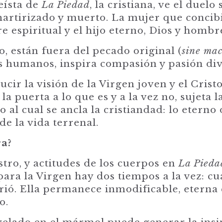
eísta de
La Piedad
, la cristiana, ve el duel
 martirizado y muerto. La mujer que concib
e espiritual y el hijo eterno, Dios y hombr
o, están fuera del pecado original (
sine
macu
s humanos, inspira compasión y pasión div
cir la visión de la Virgen joven y el Cristo
 la puerta a lo que es y a la vez no, sujeta 
o al cual se ancla la cristiandad: lo eterno
de la vida terrenal.
ra?
stro, y actitudes de los cuerpos en
La Pieda
 para la Virgen hay dos tiempos a la vez: c
rió. Ella permanece inmodificable, eterna
o.