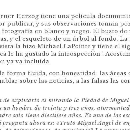
erner Herzog tiene una película document
or publicar, y sus observaciones toman po
fotografía en blanco y negro. El busto de
s, y el esqueleto de un árbol al fondo. La
ista la hizo Michael LaPointe y tiene el s
a le ha gustado la introspección”. Acostu
ón ya va incluida.
de forma fluida, con honestidad; las áreas 
ablar sobre las noticias, a las falsas las c
a de explicarlo es mirando la
Piedad de Miguel 
s un hombre de treinta y tres años, atormentad
dre solo tiene diecisiete años. Es una de las es
i pregunta ahora es
:
¿
T
rató Miguel Ángel de e