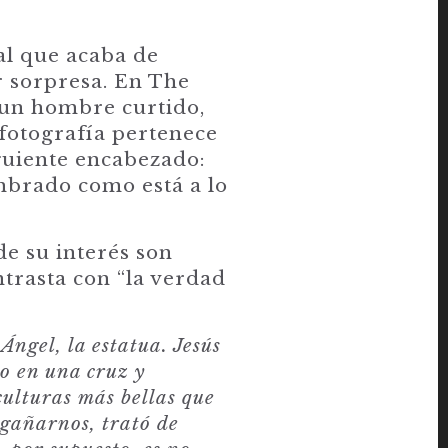
al que acaba de
r sorpresa. En The
 un hombre curtido,
 fotografía pertenece
iguiente encabezado:
mbrado como está a lo
de su interés son
ontrasta con “la verdad
Ángel, la estatua. Jesús
o en una cruz y
culturas más bellas que
ngañarnos, trat
ó
de