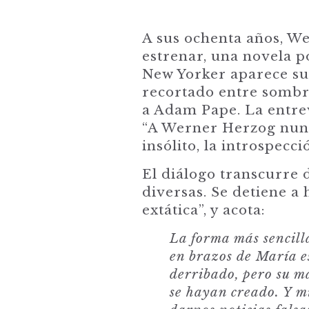
A sus ochenta años, W
estrenar, una novela p
New Yorker aparece su 
recortado entre sombra
a Adam Pape. La entrev
“A Werner Herzog nunc
insólito, la introspecci
El diálogo transcurre 
diversas. Se detiene a h
extática”, y acota:
La forma más sencill
en brazos de María e
derribado, pero su ma
se hayan creado. Y m